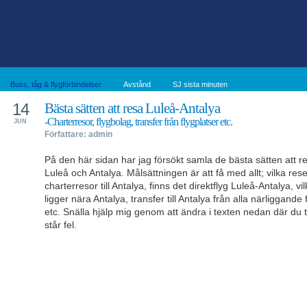
Buss, tåg & flygförbindelser
Avstånd
SJ sista minuten
14
Bästa sätten att resa Luleå-Antalya
-Charterresor, flygbolag, transfer från flygplatser etc.
JUN
Författare: admin
På den här sidan har jag försökt samla de bästa sätten att r
Luleå och Antalya. Målsättningen är att få med allt; vilka res
charterresor till Antalya, finns det direktflyg Luleå-Antalya, vil
ligger nära Antalya, transfer till Antalya från alla närliggande 
etc. Snälla hjälp mig genom att ändra i texten nedan där du t
står fel.