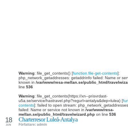
Warning
: file_get_contents() [
function.file-get-contents
]:
php_network_getaddresses: getaddrinfo failed: Name or ser
known in
/var/www/resa-mellan.se/public_html/travelwiz
line
536
Warning
: file_get_contents(https://xn--prisvrdast-
u5a.se/service/hastravel.php?regurl=antalya&dep=lulea) [
fun
contents
]: failed to open stream: php_network_getaddresses
failed: Name or service not known in
/var/www/resa-
mellan.se/public_html/travelwizard.php
on line
536
18
Charterresor Luleå-Antalya
Författare: admin
JUN