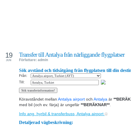
19
Transfer till Antalya från närliggande flygplatser
Författare: admin
JUN
Sök avstånd och tidsåtgång från flygplatsen till din desti
Från:
Till:
Köravståndet mellan
Antalya airport
och
Antalya
är
**BERÄK
med bil (och ev. färja) är ungefär
**BERÄKNAR**
.
Info ang. hyrbil & transferbuss, Antalya airport
Detaljerad vägbeskrivning: