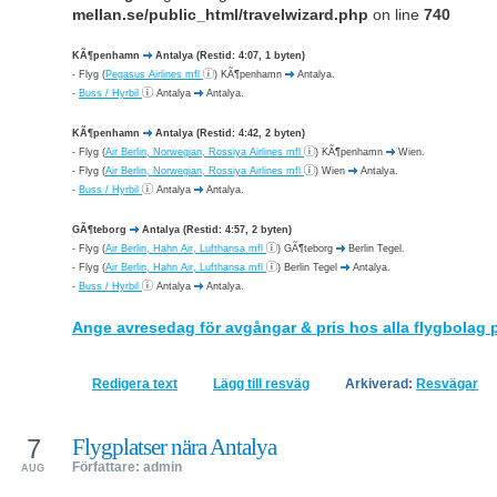
mellan.se/public_html/travelwizard.php
on line
740
KÃ¶penhamn
Antalya (Restid: 4:07, 1 byten)
-
Flyg (
Pegasus Airlines mfl
) KÃ¶penhamn
Antalya.
-
Buss / Hyrbil
Antalya
Antalya.
KÃ¶penhamn
Antalya (Restid: 4:42, 2 byten)
-
Flyg (
Air Berlin, Norwegian, Rossiya Airlines mfl
) KÃ¶penhamn
Wien.
-
Flyg (
Air Berlin, Norwegian, Rossiya Airlines mfl
) Wien
Antalya.
-
Buss / Hyrbil
Antalya
Antalya.
GÃ¶teborg
Antalya (Restid: 4:57, 2 byten)
-
Flyg (
Air Berlin, Hahn Air, Lufthansa mfl
) GÃ¶teborg
Berlin Tegel.
-
Flyg (
Air Berlin, Hahn Air, Lufthansa mfl
) Berlin Tegel
Antalya.
-
Buss / Hyrbil
Antalya
Antalya.
Ange avresedag för avgångar & pris hos alla flygbolag 
Redigera text
Lägg till resväg
Arkiverad:
Resvägar
7
Flygplatser nära Antalya
Författare: admin
AUG