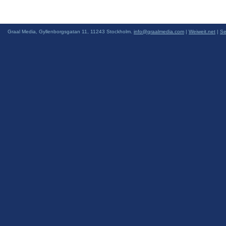
Graal Media, Gyllenborgsgatan 11, 11243 Stockholm.
info@graalmedia.com
|
Weiweit.net
|
Se