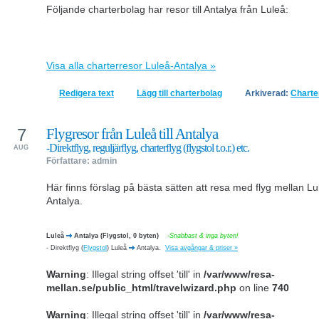
Följande charterbolag har resor till Antalya från Luleå:
Visa alla charterresor Luleå-Antalya »
Redigera text
Lägg till charterbolag
Arkiverad:
Charte
7
Flygresor från Luleå till Antalya
-Direktflyg, reguljärflyg, charterflyg (flygstol t.o.r.) etc.
AUG
Författare: admin
Här finns förslag på bästa sätten att resa med flyg mellan L
Antalya.
Luleå
Antalya (Flygstol, 0 byten)
-Snabbast & inga byten!
-
Direktflyg (
Flygstol
) Luleå
Antalya.
Visa avgångar & priser »
Warning
: Illegal string offset 'till' in
/var/www/resa-
mellan.se/public_html/travelwizard.php
on line
740
Warning
: Illegal string offset 'till' in
/var/www/resa-