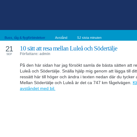
Buss, tåg & flygförbindelser
Avstånd
SJ sista minuten
21
10 sätt att resa mellan Luleå och Södertälje
Författare: admin
SEP
På den här sidan har jag försökt samla de bästa sätten att r
Luleå och Södertälje. Snälla hjälp mig genom att lägga till dit
ressätt här till höger och ändra i texten nedan där du tycker at
Mellan Södertälje och Luleå är det ca 747 km fågelvägen.
Kl
avståndet med bil.