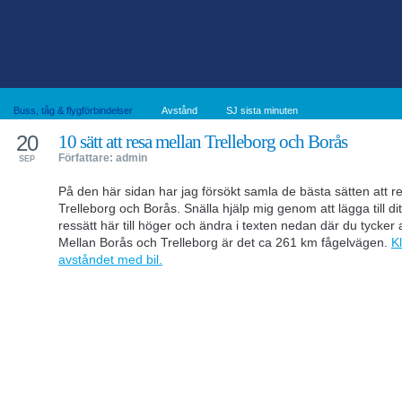
Buss, tåg & flygförbindelser
Avstånd
SJ sista minuten
20
10 sätt att resa mellan Trelleborg och Borås
Författare: admin
SEP
På den här sidan har jag försökt samla de bästa sätten att r
Trelleborg och Borås. Snälla hjälp mig genom att lägga till di
ressätt här till höger och ändra i texten nedan där du tycker at
Mellan Borås och Trelleborg är det ca 261 km fågelvägen.
Kl
avståndet med bil.