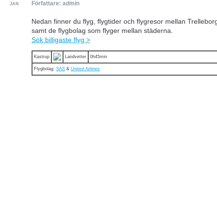
Författare: admin
JAN
Nedan finner du flyg, flygtider och flygresor mellan Trellebo
samt de flygbolag som flyger mellan städerna.
Sök billigaste flyg >
Kastrup
Landvetter
0h45min
Flygbolag:
SAS
&
United Airlines