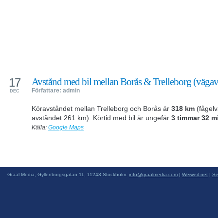
17
Avstånd med bil mellan Borås & Trelleborg (vägav
Författare: admin
DEC
Köravståndet mellan Trelleborg och Borås är
318 km
(fågelv
avståndet 261 km). Körtid med bil är ungefär
3 timmar 32 m
Källa:
Google Maps
Graal Media, Gyllenborgsgatan 11, 11243 Stockholm.
info@graalmedia.com
|
Weiweit.net
|
Se