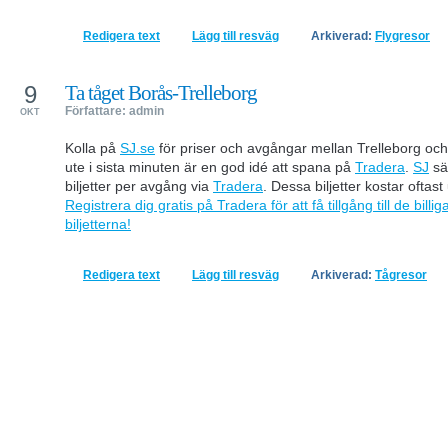
Redigera text
Lägg till resväg
Arkiverad:
Flygresor
9
Ta tåget Borås-Trelleborg
Författare: admin
OKT
Kolla på
SJ.se
för priser och avgångar mellan Trelleborg och
ute i sista minuten är en god idé att spana på
Tradera
.
SJ
säl
biljetter per avgång via
Tradera
. Dessa biljetter kostar oftast
Registrera dig gratis på Tradera för att få tillgång till de billig
biljetterna!
Redigera text
Lägg till resväg
Arkiverad:
Tågresor