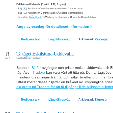
Eskilstuna-Uddevalla (Restid: 4:40, 2 byten)
-
Tåg (
SJ
) Eskilstuna Centralstation-Katrineholm Centralstation.
-
Tåg (
SJ
) Katrineholm Centralstation-GÃ¶teborg Centralstation.
-
Pendeltåg (
VÃ¤sttrafik
) GÃ¶teborg Centralstation-Uddevalla Centralstation.
Ange avresedag för detaljerad information >
Redigera text
Lägg till resväg
Arkiverad:
Resvägar
8
Ta tåget Eskilstuna-Uddevalla
Författare: admin
OKT
Spana in
SJ
för avgångar och priser mellan Uddevalla och E
tåg. Även
Tradera
kan vara värt att titta på. De har tagit över
minuten-försälningen från
SJ
och säljer biljetter 6 timmar fö
Oftast kostar dessa biljetter en bråkdel av ursprungliga priset
dig gratis på Tradera för att få tillgång till de billigaste biljette
Redigera text
Lägg till resväg
Arkiverad:
Tågresor