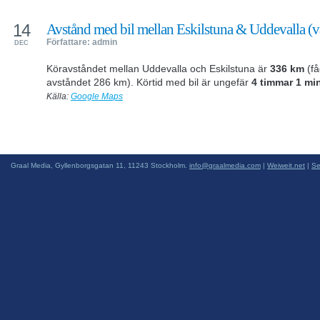
14
Avstånd med bil mellan Eskilstuna & Uddevalla (
Författare: admin
DEC
Köravståndet mellan Uddevalla och Eskilstuna är
336 km
(få
avståndet 286 km). Körtid med bil är ungefär
4 timmar 1 mi
Källa:
Google Maps
Graal Media, Gyllenborgsgatan 11, 11243 Stockholm.
info@graalmedia.com
|
Weiweit.net
|
Se