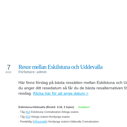
7
Resor mellan Eskilstuna och Uddevalla
Författare: admin
AUG
Här finns förslag på bästa ressätten mellan Eskilstuna och 
du anger ditt resedatum så får du de bästa resalternativen fö
resdag.
Klicka här för att ange datum >
Eskilstuna-Uddevalla (Restid: 4:16, 2 byten)
-Snabbast!
-
Tåg (
SJ
) Eskilstuna Centralstation-Arboga station.
-
Tåg (
SJ
) Arboga station-Herrljunga station.
-
Pendeltåg (
VÃ¤sttrafik
) Herrljunga station-Uddevalla Centralstation.