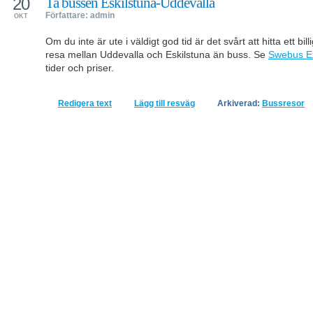
20
Ta bussen Eskilstuna-Uddevalla
Författare: admin
OKT
Om du inte är ute i väldigt god tid är det svårt att hitta ett bill
resa mellan Uddevalla och Eskilstuna än buss. Se
Swebus E
tider och priser.
Redigera text
Lägg till resväg
Arkiverad:
Bussresor