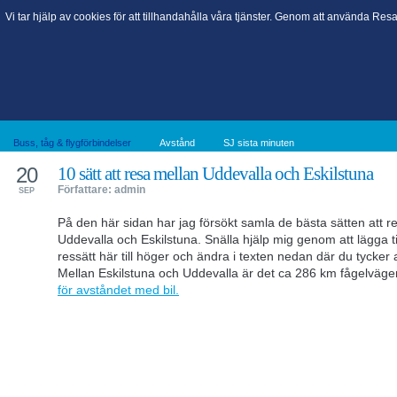
Vi tar hjälp av cookies för att tillhandahålla våra tjänster. Genom att använda R
Buss, tåg & flygförbindelser
Avstånd
SJ sista minuten
20
10 sätt att resa mellan Uddevalla och Eskilstuna
Författare: admin
SEP
På den här sidan har jag försökt samla de bästa sätten att r
Uddevalla och Eskilstuna. Snälla hjälp mig genom att lägga til
ressätt här till höger och ändra i texten nedan där du tycker at
Mellan Eskilstuna och Uddevalla är det ca 286 km fågelväg
för avståndet med bil.